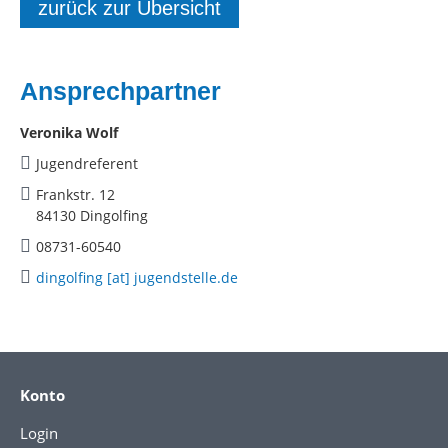
zurück zur Übersicht
Ansprechpartner
Veronika Wolf
Jugendreferent
Frankstr. 12
84130 Dingolfing
08731-60540
dingolfing [at] jugendstelle.de
Konto
Login